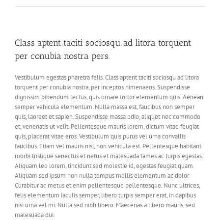
Class aptent taciti sociosqu ad litora torquent
per conubia nostra pers.
Vestibulum egestas pharetra felis. Class aptent taciti sociosqu ad litora
torquent per conubia nostra, per inceptos himenaeos. Suspendisse
dignissim bibendum lectus, quis ornare tortor elementum quis. Aenean
semper vehicula elementum. Nulla massa est, faucibus non semper
quis, laoreet et sapien. Suspendisse massa odio, aliquet nec commodo
et, venenatis ut velit. Pellentesque mauris lorem, dictum vitae feugiat
quis, placerat vitae eros. Vestibulum quis purus vel urna convallis
faucibus. Etiam vel mauris nisi, non vehicula est. Pellentesque habitant
morbi tristique senectus et netus et malesuada fames ac turpis egestas.
Aliquam leo lorem, tincidunt sed molestie id, egestas feugiat quam.
Aliquam sed ipsum non nulla tempus mollis elementum ac dolor.
Curabitur ac metus et enim pellentesque pellentesque. Nunc ultrices,
felis elementum iaculis semper, libero turpis semper erat, in dapibus
nisi urna vel mi. Nulla sed nibh libero. Maecenas a libero mauris, sed
malesuada dui.