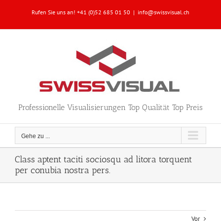
Zum
Rufen Sie uns an! +41 (0)52 685 01 50
|
info@swissvisual.ch
Inhalt
springen
Professionelle Visualisierungen Top Qualität Top Preis
Gehe zu ...
Class aptent taciti sociosqu ad litora torquent
per conubia nostra pers.
Vor