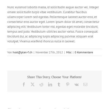
Nunc euismod lobortis massa, id sollicitudin augue auctor vel. Integer
ornare sollicitudin turpis vitae vestibulum. Curabitur faucibus
ullamcorper lorem sed egestas. Pellentesque laoreet auctor eros, et
consectetur eros auctor eget. Lorem ipsum dolor sit amet, consectetur
adipiscing elit. Vestibulum tortor nisi, egestas eget molestie tincidunt,
tempus sed justo. Vestibulum ultricies auctor varius. Fusce consequat
tincidunt dui, ac adipiscing turpis adipiscing pulvinar. Aliquam erat
volutpat. Vivamus eleifend rhoncus nulla in laoreet.
Von
host@plan-f.ch
|
November 27th, 2012
|
Misc
|
0 Kommentare
Share This Story, Choose Your Platform!
Facebook
X
Reddit
LinkedIn
Tumblr
Pinterest
Vk
E-
Mail